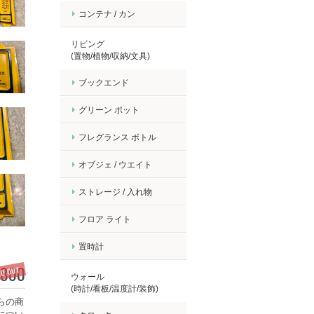
コンテナ / カン
リビング
(置物/植物/収納/文具)
ブックエンド
グリーン ポット
フレグランス ボトル
オブジェ / ウエイト
ストレージ / 入れ物
フロア ライト
置時計
,800
LD OUT
ウォール
(時計/看板/温度計/装飾)
らの商