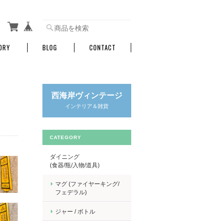
ORY
BLOG
CONTACT
西海岸ヴィンテージ
インテリア＆雑貨
CATEGORY
ダイニング
(食器/瓶/入物/道具)
マグ (ファイヤーキング/
フェデラル)
ジャー / ボトル