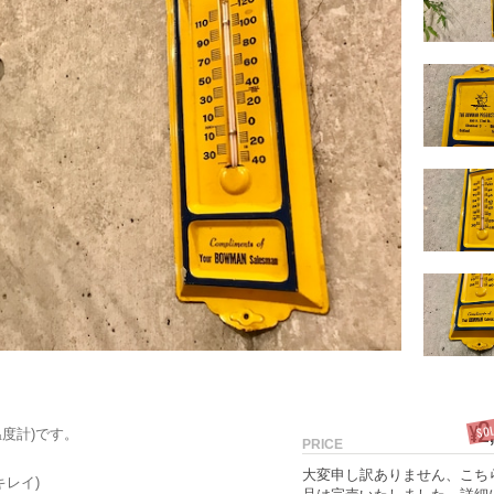
2
SO
¥
度計)です。
PRICE
大変申し訳ありません、こち
キレイ)