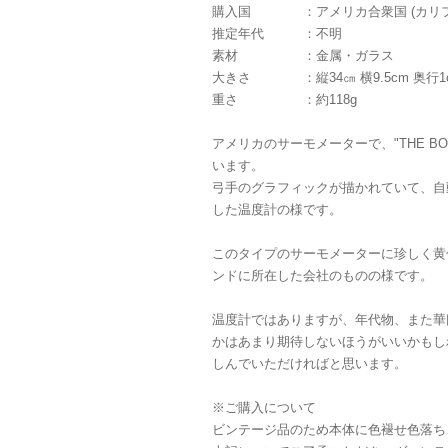
購入国 ：アメリカ合衆国 (カリフ
推定年代 ：不明
素材 ：金属・ガラス
大きさ ：縦34㎝ 横9.5cm 奥行1
重さ ：約118g
アメリカのサーモメーターで、"THE BOWM
います。
弓手のグラフィックが描かれていて、自
した温度計の様です。
このタイプのサーモメーターに珍しく黄
ンドに所在した会社のものの様です。
温度計ではありますが、年代物、また華
かはあまり期待しないほうがいいかもし
しんでいただければと思います。
※ご購入について
ビンテージ品のため本体に色褪せ色落ち