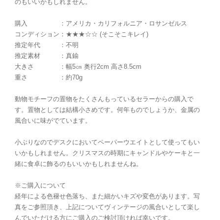
のもいいかもしれません。
購入 ：アメリカ・カリフォルニア・ロサンゼルス
コンディション：★★★☆☆ (そこそこキレイ)
推定年代 ：不明
推定素材 ：真鍮
大きさ ：幅5㎝ 奥行2cm 高さ8.5cm
重さ ：約70g
動物モチーフの置物をたくさんもっているセラーからの購入で
す。置物としては結構小さめです。何年ものでしょうか、金属の
風合いに味がでています。
小ぶりなのでデスクにおいてペーパーウエイトとして使ってもい
いかもしれません。クリスマスの時期にキャンドルやケーキと一
緒に食卓に飾るのもいいかもしれませんね。
※ご購入について
経年による色褪せ色落ち、また細かいキズや変色があります。写
真をご参照頂き、上記についてヴィンテージの風合いとして楽し
んでいただける方にご購入のご検討頂ければ幸いです。