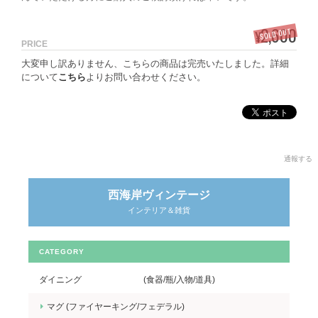
2,600
SOLD OUT
¥
PRICE
大変申し訳ありません、こちらの商品は完売いたしました。詳細
について
こちら
よりお問い合わせください。
通報する
西海岸ヴィンテージ
インテリア＆雑貨
CATEGORY
ダイニング (食器/瓶/入物/道具)
マグ (ファイヤーキング/フェデラル)